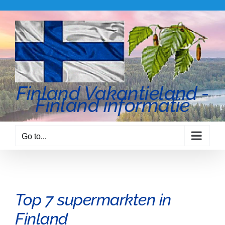
Skip
to
content
Finland Vakantieland -
Finland informatie
Go to...
Top 7 supermarkten in
Finland