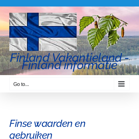
Skip
to
content
Finland Vakantieland -
Finland informatie
Go to...
Finse waarden en
gebruiken