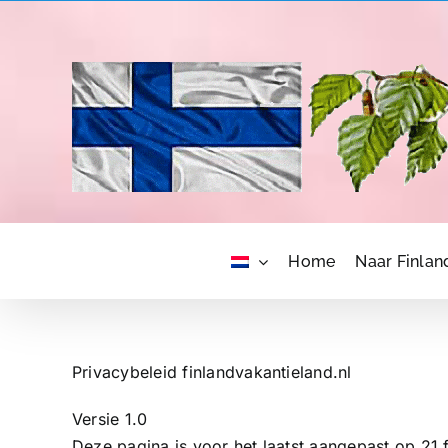
Skip
to
content
Home
Naar Finlan
Privacybeleid finlandvakantieland.nl
Versie 1.0
Deze pagina is voor het laatst aangepast op 21 