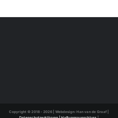
Copyright © 2018 -
2026 | Webdesign: Han van de Graaf |
Datenschutzerklärung |
Haftungsausschluss
|