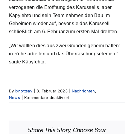
verzögerten die Eröffnung des Karussells, aber
Käpylehto und sein Team nahmen den Bau im
Geheimen wieder auf, bevor sie das Karussell
schließlich am 6. Februar zum ersten Mal drehten.
„Wir wollten dies aus zwei Gründen geheim halten:
in Ruhe arbeiten und das Überraschungselement“,
sagte Käpylehto.
By
ixnottsav
|
8. Februar 2023
|
Nachrichten
,
für
News
|
Kommentare deaktiviert
Finnland
stellt
den
Eiskarussell-
Share This Story, Choose Your
Weltrekord